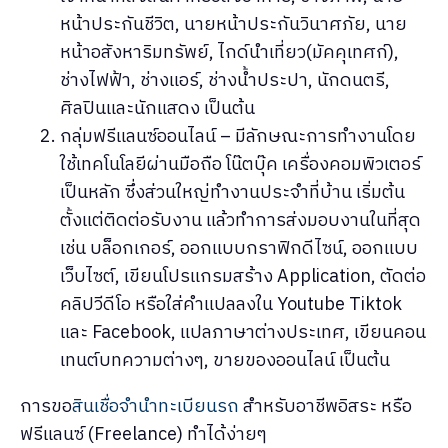
หน้าประกันชีวิต, นายหน้าประกันวินาศภัย, นาย
หน้าอสังหาริมทรัพย์, ไกด์นำเที่ยว(มัคคุเทศก์),
ช่างไฟฟ้า, ช่างแอร์, ช่างน้ำประปา, นักดนตรี,
ศิลปินและนักแสดง เป็นต้น
กลุ่มฟรีแลนซ์ออนไลน์ – มีลักษณะการทำงานโดย
ใช้เทคโนโลยีผ่านมือถือ โน๊ตบุ๊ค เครื่องคอมพิวเตอร์
เป็นหลัก ซึ่งส่วนใหญ่ทำงานประจำที่บ้าน เริ่มต้น
ตั้งแต่ติดต่อรับงาน แล้วทำการส่งมอบงานในที่สุด
เช่น บล็อกเกอร์, ออกแบบกราฟิกดีไซน์, ออกแบบ
เว็บไซต์, เขียนโปรแกรมสร้าง Application, ตัดต่อ
คลิปวีดีโอ หรือใส่คำแปลลงใน Youtube Tiktok
และ Facebook, แปลภาษาต่างประเทศ, เขียนคอน
เทนต์บทความต่างๆ, ขายของออนไลน์ เป็นต้น
การขอ
สินเชื่อจำนำทะเบียนรถ
สำหรับอาชีพอิสระ หรือ
ฟรีแลนซ์ (Freelance) ทำได้ง่ายๆ