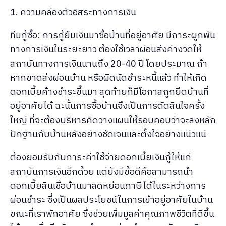
1. ความคล่องตัวอิสระทางการเงิน
ทีมกู้ซื้อ: การกู้ยืมเงินมาซื้อบ้านที่อยู่อาศัย มีภาระผูกพัน
ทางการเงินในระยะยาว ต้องใช้เวลาผ่อนส่งค่างวดให้
สถาบันทางการเงินนานถึง 20-40 ปี โดยประมาณ ถ้า
หากขาดส่งผ่อนบ้าน หรือผิดนัดชำระหนี้แล้ว ทำให้เกิด
ดอกเบี้ยค้างชำระขึ้นมา สุดท้ายก็มีโอกาสถูกยึดบ้านที่
อยู่อาศัยได้ ฉะนั้นการซื้อบ้านจึงเป็นการตัดสินใจครั้ง
ใหญ่ ที่จะต้องบริหารคิดวางแผนให้รอบคอบว่าจะลงหลัก
ปักฐานกับบ้านหลังอย่างชัดเจนและตั้งใจอย่างแน่วแน่
ต้องยอมรับกับภาระค่าใช้จ่ายดอกเบี้ยเงินกู้ให้แก่
สถาบันการเงินอีกด้วย แต่ยังมีข้อดีคือสามารถนำ
ดอกเบี้ยสินเชื่อบ้านมาลดหย่อนภาษีได้ในระหว่างการ
ผ่อนชำระ ซึ่งเป็นผลประโยชน์ในการเข้าอยู่อาศัยในบ้าน
ขณะที่เราพักอาศัย ซึ่งช่วยเพิ่มมูลค่าคุณภาพชีวิตที่ดีขึ้น